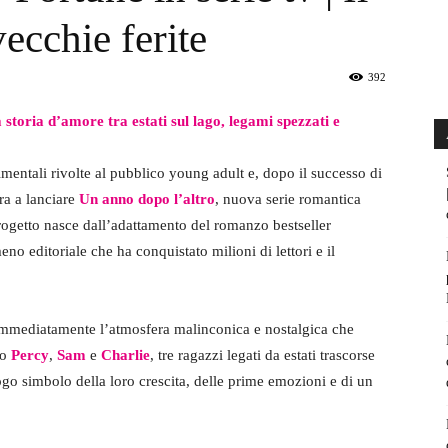
vecchie ferite
392
toria d’amore tra estati sul lago, legami spezzati e
timentali rivolte al pubblico young adult e, dopo il successo di
ara a lanciare
Un anno dopo l’altro
, nuova serie romantica
progetto nasce dall’adattamento del romanzo bestseller
eno editoriale che ha conquistato milioni di lettori e il
ra immediatamente l’atmosfera malinconica e nostalgica che
no
Percy
,
Sam
e
Charlie
, tre ragazzi legati da estati trascorse
uogo simbolo della loro crescita, delle prime emozioni e di un