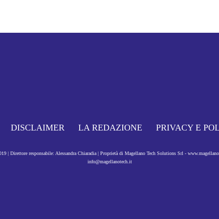
DISCLAIMER
LA REDAZIONE
PRIVACY E PO
9 | Direttore responsabile: Alessandra Chiaradia | Proprietà di Magellano Tech Solutions Srl - www.magellan
info@magellanotech.it