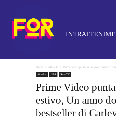
INTRATTENIM
Home
Attualità
Prime Video punta sul nuovo romance estivo
Attualità
Libri
Serie TV
Prime Video punta
estivo, Un anno dop
bestseller di Carley