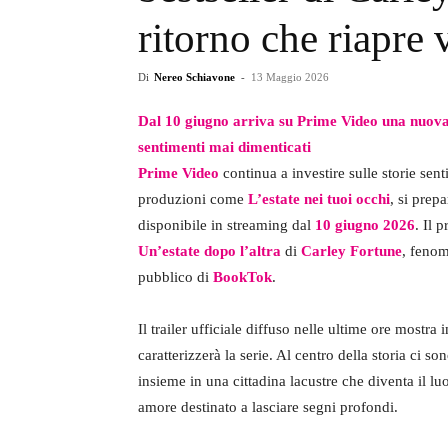
ritorno che riapre 
Di
Nereo Schiavone
-
13 Maggio 2026
Dal 10 giugno arriva su Prime Video una nuova s
sentimenti mai dimenticati
Prime Video
continua a investire sulle storie sen
produzioni come
L’estate nei tuoi occhi
, si prep
disponibile in streaming dal
10 giugno 2026
. Il 
Un’estate dopo l’altra
di
Carley Fortune
, fenom
pubblico di
BookTok
.
Il trailer ufficiale diffuso nelle ultime ore most
caratterizzerà la serie. Al centro della storia ci so
insieme in una cittadina lacustre che diventa il l
amore destinato a lasciare segni profondi.