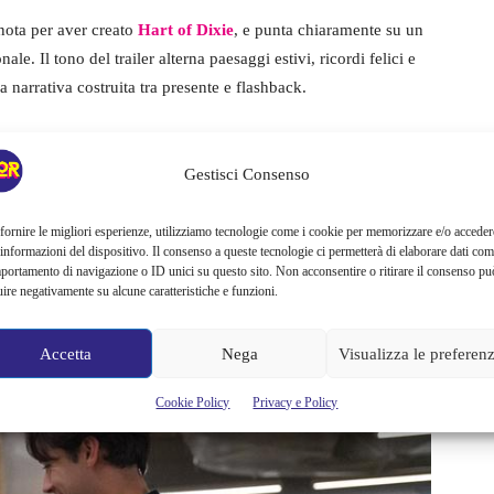
 nota per aver creato
Hart of Dixie
, e punta chiaramente su un
e. Il tono del trailer alterna paesaggi estivi, ricordi felici e
a narrativa costruita tra presente e flashback.
e Soverall
, già vista in
Saltburn
, mentre
Matt Cornett
, noto
e
, interpreta Sam. Attorno ai due protagonisti ruotano altri
Gestisci Consenso
e dinamiche emotive della storia.
fornire le migliori esperienze, utilizziamo tecnologie come i cookie per memorizzare e/o acceder
 informazioni del dispositivo. Il consenso a queste tecnologie ci permetterà di elaborare dati com
e: The Winx Saga
, interpreta Delilah, figura coinvolta in un
portamento di navigazione o ID unici su questo sito. Non acconsentire o ritirare il consenso pu
 Bradway
veste invece i panni di Charlie, fratello maggiore di
uire negativamente su alcune caratteristiche e funzioni.
l, amica molto vicina alla protagonista.
Accetta
Nega
Visualizza le preferen
Cookie Policy
Privacy e Policy