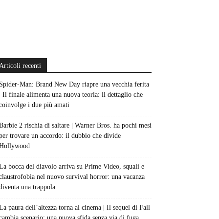
Articoli recenti
Spider-Man: Brand New Day riapre una vecchia ferita
| Il finale alimenta una nuova teoria: il dettaglio che
coinvolge i due più amati
Barbie 2 rischia di saltare | Warner Bros. ha pochi mesi
per trovare un accordo: il dubbio che divide
Hollywood
La bocca del diavolo arriva su Prime Video, squali e
claustrofobia nel nuovo survival horror: una vacanza
diventa una trappola
La paura dell’altezza torna al cinema | Il sequel di Fall
cambia scenario: una nuova sfida senza via di fuga