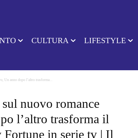
ENTO
CULTURA
LIFESTYLE
, Un anno dopo l’altro trasforma...
 sul nuovo romance
o l’altro trasforma il
 Fortune in serie tv | Il