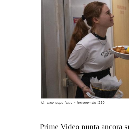
Un_anno_dopo_laltro_-_fortementein_1280
Prime Video punta ancora su