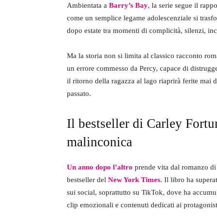
Ambientata a
Barry’s Bay
, la serie segue il rapp
come un semplice legame adolescenziale si trasfor
dopo estate tra momenti di complicità, silenzi, in
Ma la storia non si limita al classico racconto roma
un errore commesso da Percy, capace di distrugger
il ritorno della ragazza al lago riaprirà ferite mai
passato.
Il bestseller di Carley Fort
malinconica
Un anno dopo l’altro
prende vita dal romanzo d
bestseller del
New York Times
. Il libro ha super
sui social, soprattutto su TikTok, dove ha accumu
clip emozionali e contenuti dedicati ai protagonist