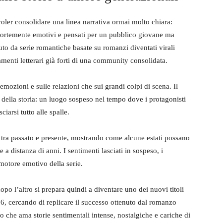
oler consolidare una linea narrativa ormai molto chiara:
, fortemente emotivi e pensati per un pubblico giovane ma
uto da serie romantiche basate su romanzi diventati virali
amenti letterari già forti di una community consolidata.
le emozioni e sulle relazioni che sui grandi colpi di scena. Il
della storia: un luogo sospeso nel tempo dove i protagonisti
iarsi tutto alle spalle.
 tra passato e presente, mostrando come alcune estati possano
a distanza di anni. I sentimenti lasciati in sospeso, i
 motore emotivo della serie.
po l’altro si prepara quindi a diventare uno dei nuovi titoli
26, cercando di replicare il successo ottenuto dal romanzo
co che ama storie sentimentali intense, nostalgiche e cariche di