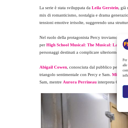
La serie è stata sviluppata da
Leila Gerstein
, già
mix di romanticismo, nostalgia e drama generazional
tensioni emotive irrisolte, suggerendo una struttur
Nel ruolo della protagonista Percy troviamo
Sadi
per
High School Musical: The Musical: La Seri
personaggi destinati a complicare ulteriormente l
Per 
alle
Abigail Cowen
, conosciuta dal pubblico per
Fat
com
triangolo sentimentale con Percy e Sam.
Michael
infl
Sam, mentre
Aurora Perrineau
interpreta Chanta