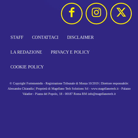
STAFF
CONTATTACI
DISCLAIMER
LA REDAZIONE
PRIVACY E POLICY
COOKIE POLICY
© Copyright FortementeIn - Registrazione Tribunale di Monza 10/2019 | Direttore responsabile:
Alessandra Chiaradia | Proprietà di Magellano Tech Solutions Srl - www.magellanotech.it - Palazzo
Valadier - Piazza del Popolo, 18 - 00187 Roma RM info@magellanotech.it