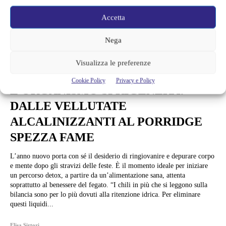
Accetta
Nega
Ricette Curiose
Visualizza le preferenze
DETOX IN 5 MOSSE E
Cookie Policy
Privacy e Policy
L’ORGANISMO SI RIGENERA:
DALLE VELLUTATE
ALCALINIZZANTI AL PORRIDGE
SPEZZA FAME
L’anno nuovo porta con sé il desiderio di ringiovanire e depurare corpo
e mente dopo gli stravizi delle feste. È il momento ideale per iniziare
un percorso detox, a partire da un’alimentazione sana, attenta
soprattutto al benessere del fegato. “I chili in più che si leggono sulla
bilancia sono per lo più dovuti alla ritenzione idrica. Per eliminare
questi liquidi...
Elisa Sirtori