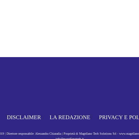
DISCLAIMER
LA REDAZIONE
PRIVACY E PO
9 | Direttore responsabile: Alessandra Chiaradia | Proprietà di Magellano Tech Solutions Srl - www.magellan
info@magellanotech.it