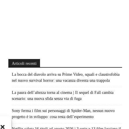
Articoli recenti
La bocca del diavolo arriva su Prime Video, squali e claustrofobia
nel nuovo survival horror: una vacanza diventa una trappola
La paura dell’altezza torna al cinema | Il sequel di Fall cambia
scenario: una nuova sfida senza via di fuga
Sony ferma i film sui personaggi di Spider-Man, nessun nuovo
progetto è in sviluppo: cosa resta dell’esperimento
Netflix saluta 16 titoli ad agosto 2026 | 3 serie e 13 film lasciano il