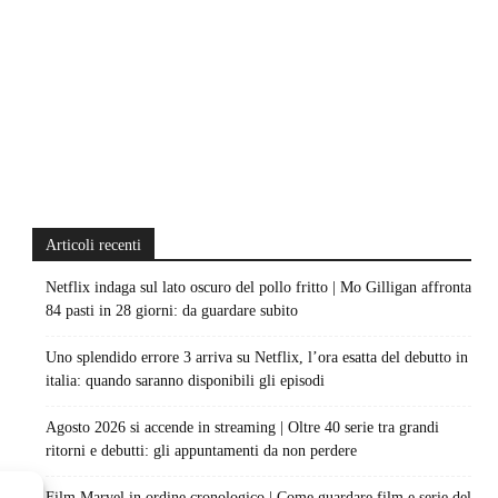
Articoli recenti
Netflix indaga sul lato oscuro del pollo fritto | Mo Gilligan affronta
84 pasti in 28 giorni: da guardare subito
Uno splendido errore 3 arriva su Netflix, l’ora esatta del debutto in
italia: quando saranno disponibili gli episodi
Agosto 2026 si accende in streaming | Oltre 40 serie tra grandi
ritorni e debutti: gli appuntamenti da non perdere
Film Marvel in ordine cronologico | Come guardare film e serie del