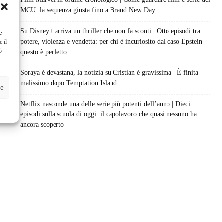
MCU: la sequenza giusta fino a Brand New Day
Su Disney+ arriva un thriller che non fa sconti | Otto episodi tra
e
potere, violenza e vendetta: per chi è incuriosito dal caso Epstein
e il
ò
questo è perfetto
Soraya è devastana, la notizia su Cristian è gravissima | È finita
malissimo dopo Temptation Island
ze
Netflix nasconde una delle serie più potenti dell’anno | Dieci
episodi sulla scuola di oggi: il capolavoro che quasi nessuno ha
ancora scoperto