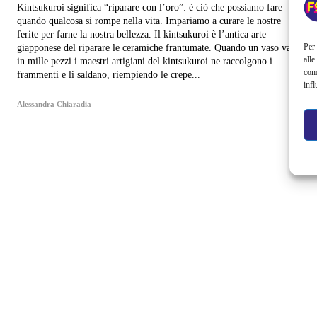
Kintsukuroi significa “riparare con l’oro”: è ciò che possiamo fare
quando qualcosa si rompe nella vita. Impariamo a curare le nostre
ferite per farne la nostra bellezza. Il kintsukuroi è l’antica arte
Per 
giapponese del riparare le ceramiche frantumate. Quando un vaso va
alle
in mille pezzi i maestri artigiani del kintsukuroi ne raccolgono i
com
frammenti e li saldano, riempiendo le crepe...
infl
Alessandra Chiaradia