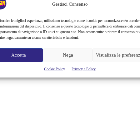
DEBUTTO IN ESCLUSIVA
Gestisci Consenso
Grande sorpresa in arrivo per tutti gli appassionati di Caravaggio!
fornire le migliori esperienze, utilizziamo tecnologie come i cookie per memorizzare e/o acceder
Avreste sempre voluto organizzarvi un tour dell'Europa tra chiese e
 informazioni del dispositivo. Il consenso a queste tecnologie ci permetterà di elaborare dati com
musei a caccia delle sue tele? Vi siete appena lasciati sfuggire la
portamento di navigazione o ID unici su questo sito. Non acconsentire o ritirare il consenso pu
grande mostra milanese Dentro Caravaggio a Palazzo Reale, magari
uire negativamente su alcune caratteristiche e funzioni.
scoraggiati dalle code interminabili? Oppure siete rimasti stregati al
punto da non riuscire più a saziarvi della pittura...
Accetta
Nega
Visualizza le preferen
Fabio Muggia
Cookie Policy
Privacy e Policy