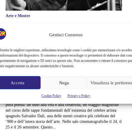
Arte e Mostre
“SALVADOR DALÍ. LA
Gestisci Consenso
RICERCA
fornire le migliori esperienze, utilizziamo tecnologie come i cookie per memorizzare e/o acceder
DELL’IMMORTALITÀ”:
 informazioni del dispositivo. Il consenso a queste tecnologie ci permetterà di elaborare dati com
portamento di navigazione o ID unici su questo sito. Non acconsentire o ritirare il consenso pu
LA RECENSIONE DEL
uire negativamente su alcune caratteristiche e funzioni.
FILM IN ANTEPRIMA
Accetta
Nega
Visualizza le preferen
https://www.youtube.com/watch?v=xnjD9MmIvu4 “Salvador Dalí.
Cookie Policy
Privacy e Policy
La ricerca dell’immortalità”, film diretto dal regista David Pujol, è
pura poesia: un inno alla vita e alla creatività, un viaggio magistrale
nel corso delle tappe fondamentali dell’esistenza del celebre artista
spagnolo Salvador Dalí, una delle menti creative più celebrate del
‘900 e dell’intera storia dell’arte. Nelle sale cinematografiche il 24, il
25 e il 26 settembre. Questo...