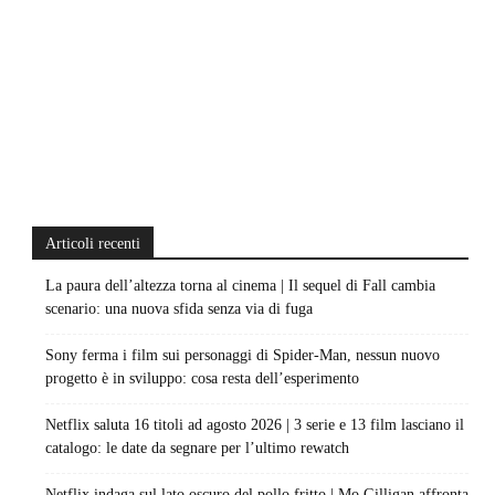
Articoli recenti
La paura dell’altezza torna al cinema | Il sequel di Fall cambia
scenario: una nuova sfida senza via di fuga
Sony ferma i film sui personaggi di Spider-Man, nessun nuovo
progetto è in sviluppo: cosa resta dell’esperimento
Netflix saluta 16 titoli ad agosto 2026 | 3 serie e 13 film lasciano il
catalogo: le date da segnare per l’ultimo rewatch
Netflix indaga sul lato oscuro del pollo fritto | Mo Gilligan affronta