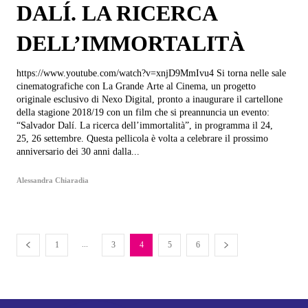
DALÍ. LA RICERCA
DELL’IMMORTALITÀ
https://www.youtube.com/watch?v=xnjD9MmIvu4 Si torna nelle sale
cinematografiche con La Grande Arte al Cinema, un progetto
originale esclusivo di Nexo Digital, pronto a inaugurare il cartellone
della stagione 2018/19 con un film che si preannuncia un evento:
“Salvador Dalí. La ricerca dell’immortalità”, in programma il 24,
25, 26 settembre. Questa pellicola è volta a celebrare il prossimo
anniversario dei 30 anni dalla...
Alessandra Chiaradia
...
1
3
4
5
6