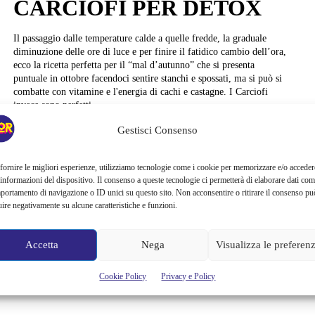
CARCIOFI PER DETOX
Il passaggio dalle temperature calde a quelle fredde, la graduale
diminuzione delle ore di luce e per finire il fatidico cambio dell’ora,
ecco la ricetta perfetta per il “mal d’autunno” che si presenta
puntuale in ottobre facendoci sentire stanchi e spossati, ma si può si
combatte con vitamine e l'energia di cachi e castagne. I Carciofi
invece sono perfetti...
Gestisci Consenso
Elisa Sirtori
fornire le migliori esperienze, utilizziamo tecnologie come i cookie per memorizzare e/o acceder
 informazioni del dispositivo. Il consenso a queste tecnologie ci permetterà di elaborare dati com
portamento di navigazione o ID unici su questo sito. Non acconsentire o ritirare il consenso pu
uire negativamente su alcune caratteristiche e funzioni.
Accetta
Nega
Visualizza le preferen
Cookie Policy
Privacy e Policy