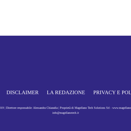
DISCLAIMER
LA REDAZIONE
PRIVACY E PO
9 | Direttore responsabile: Alessandra Chiaradia | Proprietà di Magellano Tech Solutions Srl - www.magellan
info@magellanotech.it