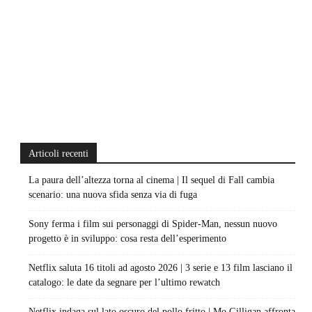
Articoli recenti
La paura dell’altezza torna al cinema | Il sequel di Fall cambia
scenario: una nuova sfida senza via di fuga
Sony ferma i film sui personaggi di Spider-Man, nessun nuovo
progetto è in sviluppo: cosa resta dell’esperimento
Netflix saluta 16 titoli ad agosto 2026 | 3 serie e 13 film lasciano il
catalogo: le date da segnare per l’ultimo rewatch
Netflix indaga sul lato oscuro del pollo fritto | Mo Gilligan affronta