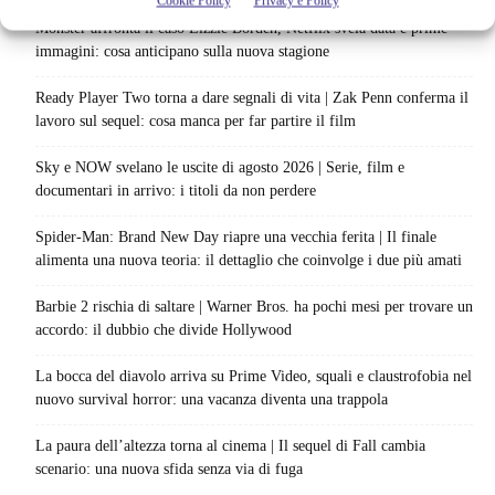
Cookie Policy
Privacy e Policy
Monster affronta il caso Lizzie Borden, Netflix svela data e prime
immagini: cosa anticipano sulla nuova stagione
Ready Player Two torna a dare segnali di vita | Zak Penn conferma il
lavoro sul sequel: cosa manca per far partire il film
Sky e NOW svelano le uscite di agosto 2026 | Serie, film e
documentari in arrivo: i titoli da non perdere
Spider-Man: Brand New Day riapre una vecchia ferita | Il finale
alimenta una nuova teoria: il dettaglio che coinvolge i due più amati
Barbie 2 rischia di saltare | Warner Bros. ha pochi mesi per trovare un
accordo: il dubbio che divide Hollywood
La bocca del diavolo arriva su Prime Video, squali e claustrofobia nel
nuovo survival horror: una vacanza diventa una trappola
La paura dell’altezza torna al cinema | Il sequel di Fall cambia
scenario: una nuova sfida senza via di fuga