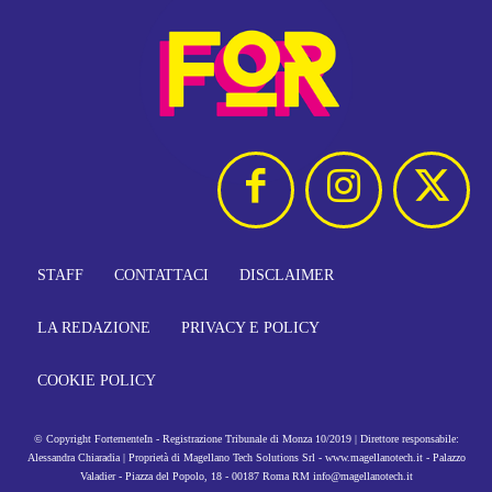
STAFF
CONTATTACI
DISCLAIMER
LA REDAZIONE
PRIVACY E POLICY
COOKIE POLICY
© Copyright FortementeIn - Registrazione Tribunale di Monza 10/2019 | Direttore responsabile:
Alessandra Chiaradia | Proprietà di Magellano Tech Solutions Srl - www.magellanotech.it - Palazzo
Valadier - Piazza del Popolo, 18 - 00187 Roma RM info@magellanotech.it