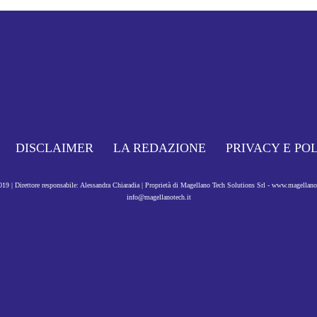
DISCLAIMER
LA REDAZIONE
PRIVACY E PO
9 | Direttore responsabile: Alessandra Chiaradia | Proprietà di Magellano Tech Solutions Srl - www.magellan
info@magellanotech.it