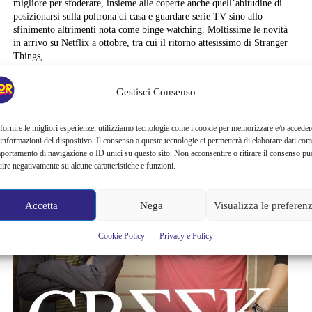
migliore per sfoderare, insieme alle coperte anche quell’abitudine di
posizionarsi sulla poltrona di casa e guardare serie TV sino allo
sfinimento altrimenti nota come binge watching. Moltissime le novità
in arrivo su Netflix a ottobre, tra cui il ritorno attesissimo di Stranger
Things,...
Cristina Canci
Gestisci Consenso
fornire le migliori esperienze, utilizziamo tecnologie come i cookie per memorizzare e/o acceder
 informazioni del dispositivo. Il consenso a queste tecnologie ci permetterà di elaborare dati com
portamento di navigazione o ID unici su questo sito. Non acconsentire o ritirare il consenso pu
uire negativamente su alcune caratteristiche e funzioni.
Accetta
Nega
Visualizza le preferen
Cookie Policy
Privacy e Policy