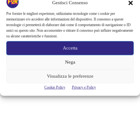
KENNY WAYNE SHEPHERD: IL
Gestisci Consenso
PRODIGIO DEL BLUES AL
Per fornire le migliori esperienze, utilizziamo tecnologie come i cookie per
CARROPONTE
memorizzare e/o accedere alle informazioni del dispositivo. Il consenso a queste
tecnologie ci permetterà di elaborare dati come il comportamento di navigazione o ID
unici su questo sito. Non acconsentire o ritirare il consenso può influire negativamente
Tra i chitarristi blues più prodigiosi di sempre, Kenny Wayne Shepherd
su alcune caratteristiche e funzioni.
è pronto a tornare in Italia con la sua band per un appuntamento estivo
da non perdere. Non prendete impegni per domenica 23 luglio, il
Accetta
ruggito della chitarra di Shepherd risuonerà al Carroponte di Sesto San
Giovanni (MI) nell’ambito di Bloom in Blues. I biglietti per il
concerto...
Nega
Alessandra Chiaradia
Visualizza le preferenze
Cookie Policy
Privacy e Policy