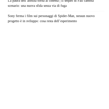
La paura dell’altezza torna al cinema | Il sequel di Fall cambia
scenario: una nuova sfida senza via di fuga
Sony ferma i film sui personaggi di Spider-Man, nessun nuovo
progetto è in sviluppo: cosa resta dell’esperimento