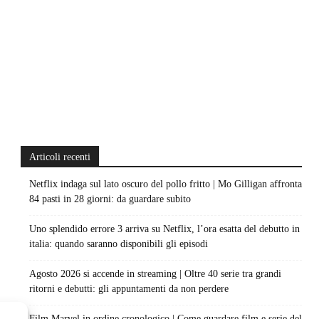
Articoli recenti
Netflix indaga sul lato oscuro del pollo fritto | Mo Gilligan affronta
84 pasti in 28 giorni: da guardare subito
Uno splendido errore 3 arriva su Netflix, l’ora esatta del debutto in
italia: quando saranno disponibili gli episodi
Agosto 2026 si accende in streaming | Oltre 40 serie tra grandi
ritorni e debutti: gli appuntamenti da non perdere
Film Marvel in ordine cronologico | Come guardare film e serie del