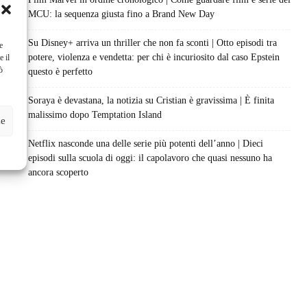
MCU: la sequenza giusta fino a Brand New Day
Su Disney+ arriva un thriller che non fa sconti | Otto episodi tra
e
potere, violenza e vendetta: per chi è incuriosito dal caso Epstein
e il
ò
questo è perfetto
Soraya è devastana, la notizia su Cristian è gravissima | È finita
malissimo dopo Temptation Island
ze
Netflix nasconde una delle serie più potenti dell’anno | Dieci
episodi sulla scuola di oggi: il capolavoro che quasi nessuno ha
ancora scoperto