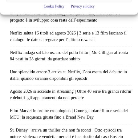
Articoli recenti
Cookie Policy
Privacy e Policy
Sony ferma i film sui personaggi di Spider-Man, nessun nuovo
progetto è in sviluppo: cosa resta dell’esperimento
Netflix saluta 16 titoli ad agosto 2026 | 3 serie e 13 film lasciano il
catalogo: le date da segnare per l’ultimo rewatch
Netflix indaga sul lato oscuro del pollo fritto | Mo Gilligan affronta
84 pasti in 28 giorni: da guardare subito
Uno splendido errore 3 arriva su Netflix, l’ora esatta del debutto in
italia: quando saranno disponibili gli episodi
Agosto 2026 si accende in streaming | Oltre 40 serie tra grandi ritorni
e debutti: gli appuntamenti da non perdere
Film Marvel in ordine cronologico | Come guardare film e serie del
MCU: la sequenza giusta fino a Brand New Day
Su Disney+ arriva un thriller che non fa sconti | Otto episodi tra
potere, violenza e vendetta: per chi è incuriosito dal caso Epstein