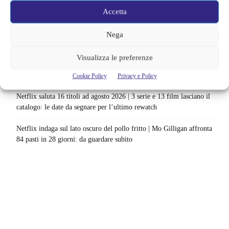
nuovo survival horror: una vacanza diventa una trappola
Accetta
La paura dell’altezza torna al cinema | Il sequel di Fall cambia
Nega
scenario: una nuova sfida senza via di fuga
Visualizza le preferenze
Sony ferma i film sui personaggi di Spider-Man, nessun nuovo
progetto è in sviluppo: cosa resta dell’esperimento
Cookie Policy
Privacy e Policy
Netflix saluta 16 titoli ad agosto 2026 | 3 serie e 13 film lasciano il
catalogo: le date da segnare per l’ultimo rewatch
Netflix indaga sul lato oscuro del pollo fritto | Mo Gilligan affronta
84 pasti in 28 giorni: da guardare subito