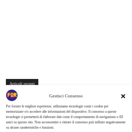
Articoli recenti
Spider-Man: Brand New Day riapre una vecchia ferita | Il finale
Gestisci Consenso
alimenta una nuova teoria: il dettaglio che coinvolge i due più amati
Per fornire le migliori esperienze, utilizziamo tecnologie come i cookie per
memorizzare e/o accedere alle informazioni del dispositivo. Il consenso a queste
Barbie 2 rischia di saltare | Warner Bros. ha pochi mesi per trovare un
tecnologie ci permetterà di elaborare dati come il comportamento di navigazione o ID
accordo: il dubbio che divide Hollywood
unici su questo sito. Non acconsentire o ritirare il consenso può influire negativamente
su alcune caratteristiche e funzioni.
La bocca del diavolo arriva su Prime Video, squali e claustrofobia nel