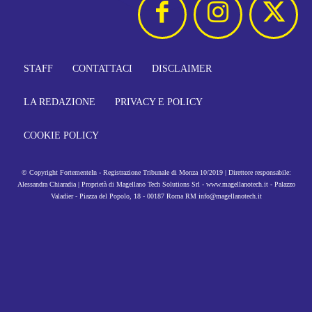
STAFF
CONTATTACI
DISCLAIMER
LA REDAZIONE
PRIVACY E POLICY
COOKIE POLICY
© Copyright FortementeIn - Registrazione Tribunale di Monza 10/2019 | Direttore responsabile:
Alessandra Chiaradia | Proprietà di Magellano Tech Solutions Srl - www.magellanotech.it - Palazzo
Valadier - Piazza del Popolo, 18 - 00187 Roma RM info@magellanotech.it