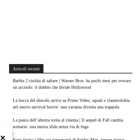
Articoli recenti
Barbie 2 rischia di saltare | Warner Bros. ha pochi mesi per trovare
un accordo: il dubbio che divide Hollywood
La bocca del diavolo arriva su Prime Video, squali e claustrofobia
nel nuovo survival horror: una vacanza diventa una trappola
La paura dell’altezza torna al cinema | Il sequel di Fall cambia
scenario: una nuova sfida senza via di fuga
Sony ferma i film sui personaggi di Spider-Man, nessun nuovo