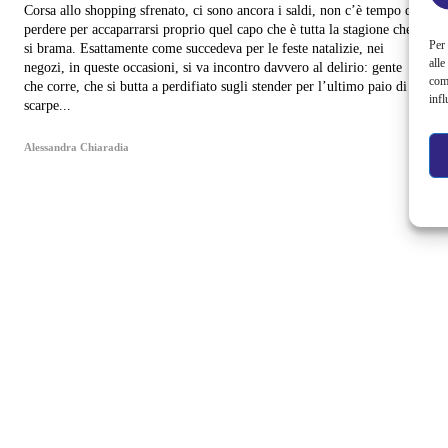
Corsa allo shopping sfrenato, ci sono ancora i saldi, non c’è tempo da
perdere per accaparrarsi proprio quel capo che è tutta la stagione che
Per 
si brama. Esattamente come succedeva per le feste natalizie, nei
alle
negozi, in queste occasioni, si va incontro davvero al delirio: gente
com
che corre, che si butta a perdifiato sugli stender per l’ultimo paio di
infl
scarpe...
Alessandra Chiaradia