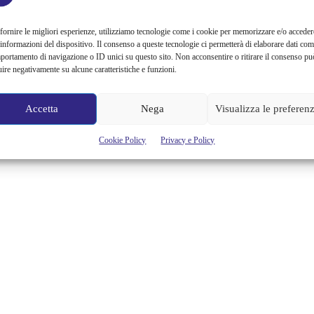
Avete già comprato tutti i regali di Natale? È arrivato quel momento
dove ci si riversa per le strade e nei negozi impegnati nella corsa
fornire le migliori esperienze, utilizziamo tecnologie come i cookie per memorizzare e/o acceder
all’ultimo regalo e ciò vuol dire “disagio”: traffico per raggiungere i
 informazioni del dispositivo. Il consenso a queste tecnologie ci permetterà di elaborare dati com
luoghi di interesse, spintoni e azzuffate all’interno dei negozi, code
portamento di navigazione o ID unici su questo sito. Non acconsentire o ritirare il consenso pu
per entrare e uscire dai centri commerciali e spesso e (non)
uire negativamente su alcune caratteristiche e funzioni.
volentieri, code infinite...
Alessandra Chiaradia
Accetta
Nega
Visualizza le preferen
Cookie Policy
Privacy e Policy