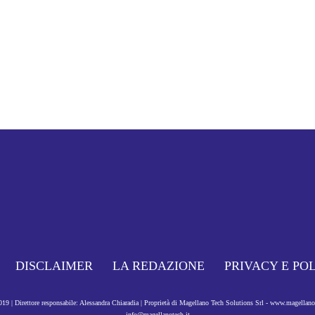
DISCLAIMER
LA REDAZIONE
PRIVACY E PO
9 | Direttore responsabile: Alessandra Chiaradia | Proprietà di Magellano Tech Solutions Srl - www.magellan
info@magellanotech.it