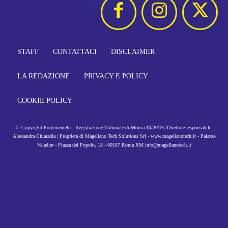
STAFF
CONTATTACI
DISCLAIMER
LA REDAZIONE
PRIVACY E POLICY
COOKIE POLICY
© Copyright FortementeIn - Registrazione Tribunale di Monza 10/2019 | Direttore responsabile:
Alessandra Chiaradia | Proprietà di Magellano Tech Solutions Srl - www.magellanotech.it - Palazzo
Valadier - Piazza del Popolo, 18 - 00187 Roma RM info@magellanotech.it