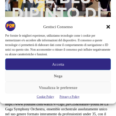
Gestisci Consenso
Per fornire le migliori esperienze, utilizziamo tecnologie come i cookie per
memorizzare e/o accedere alle informazioni del dispositivo. Il consenso a queste
tecnologie ci permetterà di elaborare dati come il comportamento di navigazione o ID
unici su questo sito. Non acconsentire o ritirare il consenso può influire negativamente
su alcune caratteristiche e funzioni.
Accetta
Musica
Nega
GAGA SYMPHONY ORCHESTRA,
NUOVO VIDEO PER RENDERE
Visualizza le preferenze
OMAGGIO ALL’ITALIA
Cookie Policy
Privacy e Policy
https://www.youtube.com/watch?v=cJg0_jsPCcI&feature=youtu.be La
Gaga Symphony Orchestra, ensemble orchestrale assolutamente unico
nel suo genere formato interamente da professionisti under 35, con il