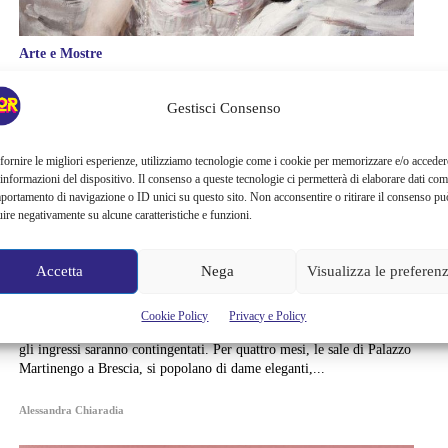
Arte e Mostre
DONNE NELL’ARTE. DA
Gestisci Consenso
TIZIANO A BOLDINI,
fornire le migliori esperienze, utilizziamo tecnologie come i cookie per memorizzare e/o acceder
RIAPRE LA MOSTRA DI
 informazioni del dispositivo. Il consenso a queste tecnologie ci permetterà di elaborare dati com
portamento di navigazione o ID unici su questo sito. Non acconsentire o ritirare il consenso pu
uire negativamente su alcune caratteristiche e funzioni.
PALAZZO MARTINENGO
Accetta
Nega
Visualizza le preferen
Per celebrare la Giornata internazionale della donna, sabato 7 e
domenica 8 marzo, ripre la mostra Donne nell'Arte. Da Tiziano a
Boldini e l'ingresso sarà ridotto a tutte le divine creature. Per
Cookie Policy
Privacy e Policy
garantire il rispetto delle misure precauzionali previste dal Governo,
gli ingressi saranno contingentati. Per quattro mesi, le sale di Palazzo
Martinengo a Brescia, si popolano di dame eleganti,...
Alessandra Chiaradia