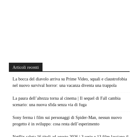
Articoli recenti
La bocca del diavolo arriva su Prime Video, squali e claustrofobia
nel nuovo survival horror: una vacanza diventa una trappola
La paura dell’altezza torna al cinema | Il sequel di Fall cambia
scenario: una nuova sfida senza via di fuga
Sony ferma i film sui personaggi di Spider-Man, nessun nuovo
progetto è in sviluppo: cosa resta dell’esperimento
Netflix saluta 16 titoli ad agosto 2026 | 3 serie e 13 film lasciano il