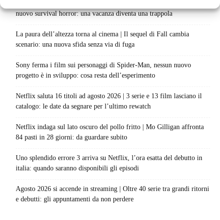
La bocca del diavolo arriva su Prime Video, squali e claustrofobia nel
nuovo survival horror: una vacanza diventa una trappola
La paura dell’altezza torna al cinema | Il sequel di Fall cambia
scenario: una nuova sfida senza via di fuga
Sony ferma i film sui personaggi di Spider-Man, nessun nuovo
progetto è in sviluppo: cosa resta dell’esperimento
Netflix saluta 16 titoli ad agosto 2026 | 3 serie e 13 film lasciano il
catalogo: le date da segnare per l’ultimo rewatch
Netflix indaga sul lato oscuro del pollo fritto | Mo Gilligan affronta
84 pasti in 28 giorni: da guardare subito
Uno splendido errore 3 arriva su Netflix, l’ora esatta del debutto in
italia: quando saranno disponibili gli episodi
Agosto 2026 si accende in streaming | Oltre 40 serie tra grandi ritorni
e debutti: gli appuntamenti da non perdere