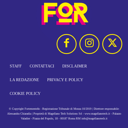
STAFF
CONTATTACI
DISCLAIMER
LA REDAZIONE
PRIVACY E POLICY
COOKIE POLICY
© Copyright FortementeIn - Registrazione Tribunale di Monza 10/2019 | Direttore responsabile:
Alessandra Chiaradia | Proprietà di Magellano Tech Solutions Srl - www.magellanotech.it - Palazzo
Valadier - Piazza del Popolo, 18 - 00187 Roma RM info@magellanotech.it