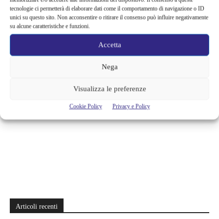
dei messaggi inviati ai miei interlocutori». Shigetaka Kurita,
tecnologie ci permetterà di elaborare dati come il comportamento di navigazione o ID
informatico giapponese, 44 anni, tra il 1998 e il 1999 ha inventato le
unici su questo sito. Non acconsentire o ritirare il consenso può influire negativamente
celebri figure stilizzate che oggi dominano internet e la comunicazione
su alcune caratteristiche e funzioni.
globale. Molte delle emoji originali traggono ispirazione...
Accetta
Cristina Canci
Nega
Visualizza le preferenze
Cookie Policy
Privacy e Policy
Articoli recenti