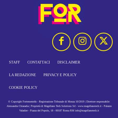
STAFF
CONTATTACI
DISCLAIMER
LA REDAZIONE
PRIVACY E POLICY
COOKIE POLICY
© Copyright FortementeIn - Registrazione Tribunale di Monza 10/2019 | Direttore responsabile:
Alessandra Chiaradia | Proprietà di Magellano Tech Solutions Srl - www.magellanotech.it - Palazzo
Valadier - Piazza del Popolo, 18 - 00187 Roma RM info@magellanotech.it