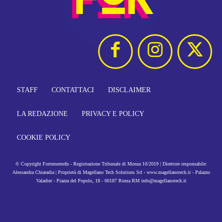
STAFF
CONTATTACI
DISCLAIMER
LA REDAZIONE
PRIVACY E POLICY
COOKIE POLICY
© Copyright FortementeIn - Registrazione Tribunale di Monza 10/2019 | Direttore responsabile:
Alessandra Chiaradia | Proprietà di Magellano Tech Solutions Srl - www.magellanotech.it - Palazzo
Valadier - Piazza del Popolo, 18 - 00187 Roma RM info@magellanotech.it