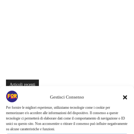
Articoli recenti
Monster affronta il caso Lizzie Borden, Netflix svela data e prime
Gestisci Consenso
immagini: cosa anticipano sulla nuova stagione
Per fornire le migliori esperienze, utilizziamo tecnologie come i cookie per
memorizzare e/o accedere alle informazioni del dispositivo. Il consenso a queste
Ready Player Two torna a dare segnali di vita | Zak Penn conferma il
tecnologie ci permetterà di elaborare dati come il comportamento di navigazione o ID
lavoro sul sequel: cosa manca per far partire il film
unici su questo sito. Non acconsentire o ritirare il consenso può influire negativamente
su alcune caratteristiche e funzioni.
Sky e NOW svelano le uscite di agosto 2026 | Serie, film e