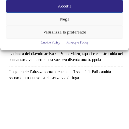
documentari in arrivo: i titoli da non perdere
Accetta
Spider-Man: Brand New Day riapre una vecchia ferita | Il finale
Nega
alimenta una nuova teoria: il dettaglio che coinvolge i due più amati
Visualizza le preferenze
Barbie 2 rischia di saltare | Warner Bros. ha pochi mesi per trovare un
accordo: il dubbio che divide Hollywood
Cookie Policy
Privacy e Policy
La bocca del diavolo arriva su Prime Video, squali e claustrofobia nel
nuovo survival horror: una vacanza diventa una trappola
La paura dell’altezza torna al cinema | Il sequel di Fall cambia
scenario: una nuova sfida senza via di fuga