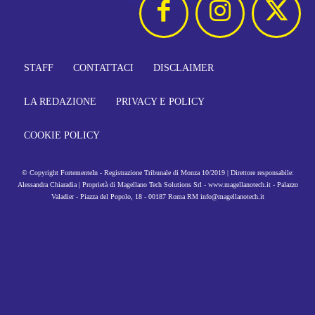
STAFF
CONTATTACI
DISCLAIMER
LA REDAZIONE
PRIVACY E POLICY
COOKIE POLICY
© Copyright FortementeIn - Registrazione Tribunale di Monza 10/2019 | Direttore responsabile:
Alessandra Chiaradia | Proprietà di Magellano Tech Solutions Srl - www.magellanotech.it - Palazzo
Valadier - Piazza del Popolo, 18 - 00187 Roma RM info@magellanotech.it