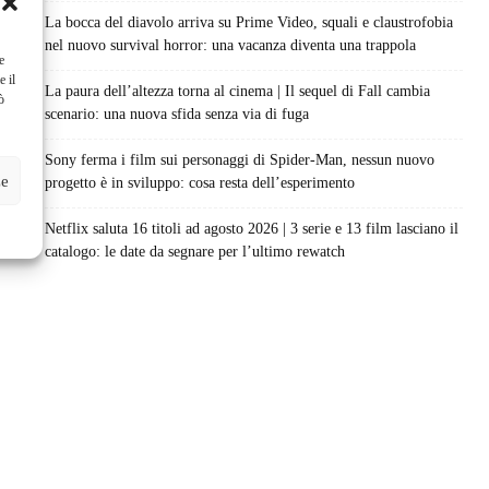
La bocca del diavolo arriva su Prime Video, squali e claustrofobia
nel nuovo survival horror: una vacanza diventa una trappola
e
e il
La paura dell’altezza torna al cinema | Il sequel di Fall cambia
ò
scenario: una nuova sfida senza via di fuga
Sony ferma i film sui personaggi di Spider-Man, nessun nuovo
ze
progetto è in sviluppo: cosa resta dell’esperimento
Netflix saluta 16 titoli ad agosto 2026 | 3 serie e 13 film lasciano il
catalogo: le date da segnare per l’ultimo rewatch