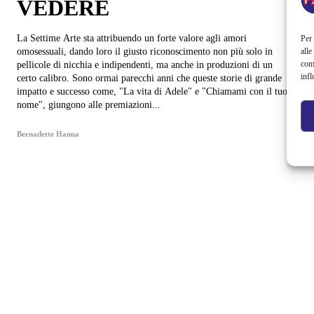
VEDERE
La Settime Arte sta attribuendo un forte valore agli amori
Per 
alle
omosessuali, dando loro il giusto riconoscimento non più solo in
com
pellicole di nicchia e indipendenti, ma anche in produzioni di un
infl
certo calibro. Sono ormai parecchi anni che queste storie di grande
impatto e successo come, "La vita di Adele" e "Chiamami con il tuo
nome", giungono alle premiazioni...
Bernadette Hanna