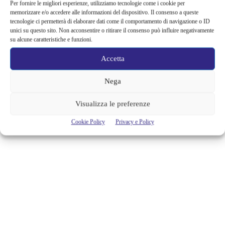
Per fornire le migliori esperienze, utilizziamo tecnologie come i cookie per
memorizzare e/o accedere alle informazioni del dispositivo. Il consenso a queste
Marzo è arrivato, anticamera della Primavera ad anticipare la bella
tecnologie ci permetterà di elaborare dati come il comportamento di navigazione o ID
stagione delle letture. Ecco la selezione delle novità in libreria. "Milk
unici su questo sito. Non acconsentire o ritirare il consenso può influire negativamente
and home" Rupi Kaur (Tre60) Per 9 mesi ai vertici della classifica del
su alcune caratteristiche e funzioni.
New York Times con oltre un milione di copie vendute, "Milk and
home" di Rupi Kaur (Tre60) è una raccolta di testi di amore, perdita,
Accetta
trauma, violenza,...
Nega
Cristina Canci
Visualizza le preferenze
Cookie Policy
Privacy e Policy