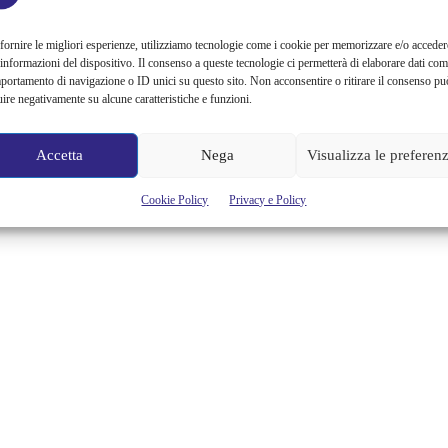
DIRITTI
fornire le migliori esperienze, utilizziamo tecnologie come i cookie per memorizzare e/o acceder
Siamo già tutti innamorati di Kamala Harris, la prima donna della
 informazioni del dispositivo. Il consenso a queste tecnologie ci permetterà di elaborare dati com
storia a diventare vicepresidente degli Stati Uniti e prima donna di
portamento di navigazione o ID unici su questo sito. Non acconsentire o ritirare il consenso pu
colore a ricoprire questo ruolo. La vittoria di Joe Biden del 7
uire negativamente su alcune caratteristiche e funzioni.
novembre è stata non solo una grande ripartenza per l’America, ma
un segnale forte per tutto il mondo, il primo discorso ufficiale della
Harris, sul...
Accetta
Nega
Visualizza le preferen
Alessandra Chiaradia
Cookie Policy
Privacy e Policy