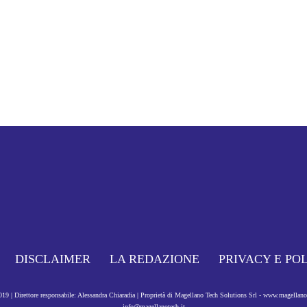
DISCLAIMER
LA REDAZIONE
PRIVACY E PO
9 | Direttore responsabile: Alessandra Chiaradia | Proprietà di Magellano Tech Solutions Srl - www.magellan
info@magellanotech.it