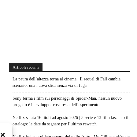
Articoli recenti
La paura dell’altezza torna al cinema | Il sequel di Fall cambia
scenario: una nuova sfida senza via di fuga
Sony ferma i film sui personaggi di Spider-Man, nessun nuovo
progetto è in sviluppo: cosa resta dell’esperimento
Netflix saluta 16 titoli ad agosto 2026 | 3 serie e 13 film lasciano il
catalogo: le date da segnare per l’ultimo rewatch
Netflix indaga sul lato oscuro del pollo fritto | Mo Gilligan affronta