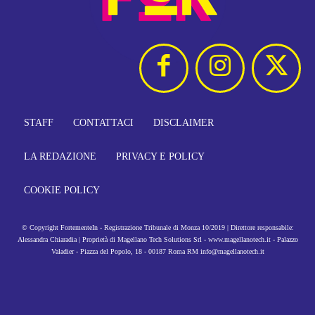
STAFF
CONTATTACI
DISCLAIMER
LA REDAZIONE
PRIVACY E POLICY
COOKIE POLICY
© Copyright FortementeIn - Registrazione Tribunale di Monza 10/2019 | Direttore responsabile:
Alessandra Chiaradia | Proprietà di Magellano Tech Solutions Srl - www.magellanotech.it - Palazzo
Valadier - Piazza del Popolo, 18 - 00187 Roma RM info@magellanotech.it