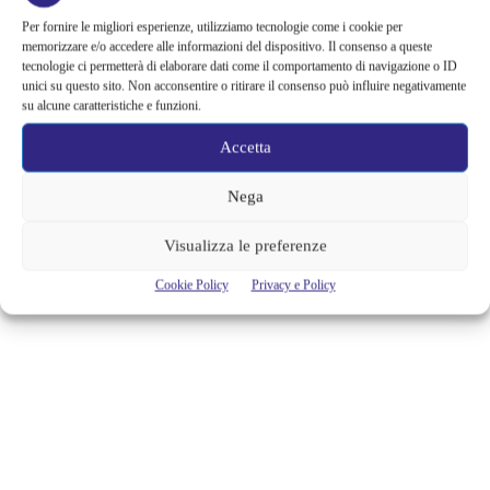
DIANA. UNA STATUA IN SUA
Per fornire le migliori esperienze, utilizziamo tecnologie come i cookie per
MEMORIA SARÀ INSTALLATA
memorizzare e/o accedere alle informazioni del dispositivo. Il consenso a queste
tecnologie ci permetterà di elaborare dati come il comportamento di navigazione o ID
unici su questo sito. Non acconsentire o ritirare il consenso può influire negativamente
Era il 31 agosto del 1997 quando tutto il mondo ha appreso la tragica
su alcune caratteristiche e funzioni.
notizia della morte di Lady Diana, avvenuta per un drammatico
incidente mentre era in auto con il suo compagno Dodi Al Fayed.
Accetta
Stavano passando sotto il tunnel del Pont de l'Alma a Parigi quando
l’auto guidata dall’autista Henri Paul ha perso il controllo ed è...
Nega
Alessandra Chiaradia
Visualizza le preferenze
Cookie Policy
Privacy e Policy