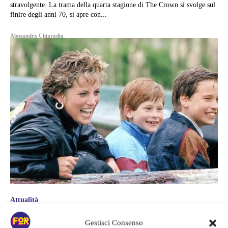
stravolgente. La trama della quarta stagione di The Crown si svolge sul
finire degli anni 70, si apre con...
Alessandra Chiaradia
Attualità
31 AGOSTO 1997 MORIVA LADY
Gestisci Consenso