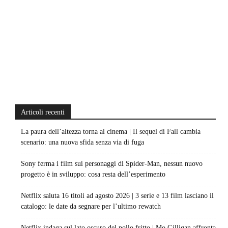
Articoli recenti
La paura dell’altezza torna al cinema | Il sequel di Fall cambia
scenario: una nuova sfida senza via di fuga
Sony ferma i film sui personaggi di Spider-Man, nessun nuovo
progetto è in sviluppo: cosa resta dell’esperimento
Netflix saluta 16 titoli ad agosto 2026 | 3 serie e 13 film lasciano il
catalogo: le date da segnare per l’ultimo rewatch
Netflix indaga sul lato oscuro del pollo fritto | Mo Gilligan affronta