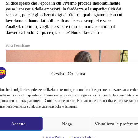
Si dice spesso che l'epoca in cui viviamo procede inesorabilmente
verso l'anestesia delle emozioni, la freddezza e la superficialità dei
rapporti, poiché gli schermi digitali dietro i quali agiamo e con cui
lavoriamo ci hanno fatto dimenticare le cose semplici e vere.
Analizziamo tutto, vogliamo sapere tutto ma non andiamo mai
davvero a fondo. Ci piace qualcuno? Non ci lasciamo...
Sara Formisano
Gestisci Consenso
fornire le migliori esperienze, utilizziamo tecnologie come i cookie per memorizzare e/o acceder
 informazioni del dispositivo. Il consenso a queste tecnologie ci permetterà di elaborare dati com
portamento di navigazione o ID unici su questo sito. Non acconsentire o ritirare il consenso pu
uire negativamente su alcune caratteristiche e funzioni.
Accetta
Nega
Visualizza le preferen
Cookie Policy
Privacy e Policy