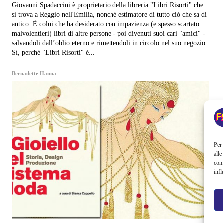
Giovanni Spadaccini è proprietario della libreria "Libri Risorti" che
si trova a Reggio nell'Emilia, nonché estimatore di tutto ciò che sa di
antico. È colui che ha desiderato con impazienza (e spesso scartato
malvolentieri) libri di altre persone - poi divenuti suoi cari "amici" -
salvandoli dall’oblio eterno e rimettendoli in circolo nel suo negozio.
Sì, perché "Libri Risorti" è...
Bernadette Hanna
Per 
alle
com
infl