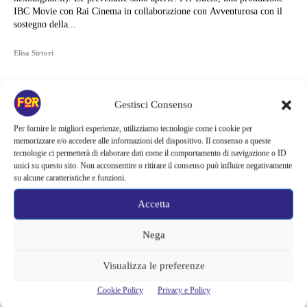
IBC Movie con Rai Cinema in collaborazione con Avventurosa con il
sostegno della...
Elisa Sirtori
Gestisci Consenso
Per fornire le migliori esperienze, utilizziamo tecnologie come i cookie per
memorizzare e/o accedere alle informazioni del dispositivo. Il consenso a queste
tecnologie ci permetterà di elaborare dati come il comportamento di navigazione o ID
unici su questo sito. Non acconsentire o ritirare il consenso può influire negativamente
su alcune caratteristiche e funzioni.
Accetta
Nega
Articoli recenti
Visualizza le preferenze
Cookie Policy
Privacy e Policy
La bocca del diavolo arriva su Prime Video, squali e claustrofobia nel
nuovo survival horror: una vacanza diventa una trappola