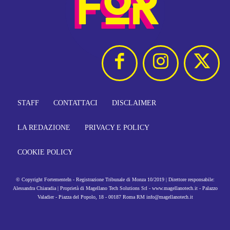
STAFF
CONTATTACI
DISCLAIMER
LA REDAZIONE
PRIVACY E POLICY
COOKIE POLICY
© Copyright FortementeIn - Registrazione Tribunale di Monza 10/2019 | Direttore responsabile:
Alessandra Chiaradia | Proprietà di Magellano Tech Solutions Srl - www.magellanotech.it - Palazzo
Valadier - Piazza del Popolo, 18 - 00187 Roma RM info@magellanotech.it