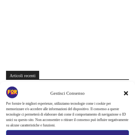
Articoli recenti
Spider-Man: Brand New Day riapre una vecchia ferita | Il finale
Gestisci Consenso
alimenta una nuova teoria: il dettaglio che coinvolge i due più amati
Per fornire le migliori esperienze, utilizziamo tecnologie come i cookie per
Barbie 2 rischia di saltare | Warner Bros. ha pochi mesi per trovare un
memorizzare e/o accedere alle informazioni del dispositivo. Il consenso a queste
accordo: il dubbio che divide Hollywood
tecnologie ci permetterà di elaborare dati come il comportamento di navigazione o ID
unici su questo sito. Non acconsentire o ritirare il consenso può influire negativamente
La bocca del diavolo arriva su Prime Video, squali e claustrofobia nel
su alcune caratteristiche e funzioni.
nuovo survival horror: una vacanza diventa una trappola