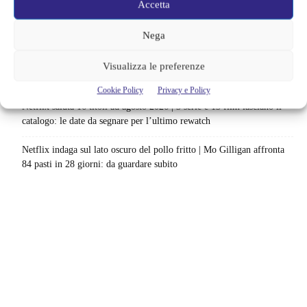
Accetta
La paura dell’altezza torna al cinema | Il sequel di Fall cambia
scenario: una nuova sfida senza via di fuga
Nega
Sony ferma i film sui personaggi di Spider-Man, nessun nuovo
Visualizza le preferenze
progetto è in sviluppo: cosa resta dell’esperimento
Cookie Policy
Privacy e Policy
Netflix saluta 16 titoli ad agosto 2026 | 3 serie e 13 film lasciano il
catalogo: le date da segnare per l’ultimo rewatch
Netflix indaga sul lato oscuro del pollo fritto | Mo Gilligan affronta
84 pasti in 28 giorni: da guardare subito