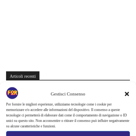
Articoli recenti
Monster affronta il caso Lizzie Borden, Netflix svela data e prime
Gestisci Consenso
immagini: cosa anticipano sulla nuova stagione
Per fornire le migliori esperienze, utilizziamo tecnologie come i cookie per
Ready Player Two torna a dare segnali di vita | Zak Penn conferma il
memorizzare e/o accedere alle informazioni del dispositivo. Il consenso a queste
lavoro sul sequel: cosa manca per far partire il film
tecnologie ci permetterà di elaborare dati come il comportamento di navigazione o ID
unici su questo sito. Non acconsentire o ritirare il consenso può influire negativamente
Sky e NOW svelano le uscite di agosto 2026 | Serie, film e
su alcune caratteristiche e funzioni.
documentari in arrivo: i titoli da non perdere