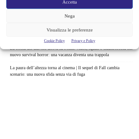
Accetta
Spider-Man: Brand New Day riapre una vecchia ferita | Il finale
alimenta una nuova teoria: il dettaglio che coinvolge i due più amati
Nega
Barbie 2 rischia di saltare | Warner Bros. ha pochi mesi per trovare un
Visualizza le preferenze
accordo: il dubbio che divide Hollywood
Cookie Policy
Privacy e Policy
La bocca del diavolo arriva su Prime Video, squali e claustrofobia nel
nuovo survival horror: una vacanza diventa una trappola
La paura dell’altezza torna al cinema | Il sequel di Fall cambia
scenario: una nuova sfida senza via di fuga