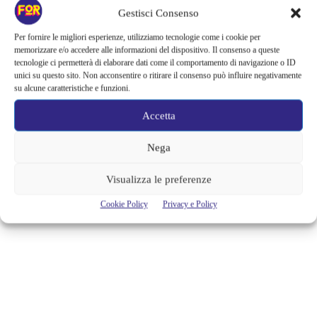
LEONARDO LE NINA’S DRAG
Gestisci Consenso
QUEENS, UN CONCENTRATO DI
Per fornire le migliori esperienze, utilizziamo tecnologie come i cookie per
IRONIA DISSACRANTE
memorizzare e/o accedere alle informazioni del dispositivo. Il consenso a queste
tecnologie ci permetterà di elaborare dati come il comportamento di navigazione o ID
Al Teatro Leonardo di Milano va in scena, fino al 23 febbraio, lo
unici su questo sito. Non acconsentire o ritirare il consenso può influire negativamente
spettacolo DragPennyOpera della compagnia teatrale Nina’s Drag
su alcune caratteristiche e funzioni.
Queens, un concentrato di ironia dissacrante e comicità grottesca su una
scena popolata da figure femminili estreme nei sentimenti, nei gesti,
Accetta
nell’immagine travestita e surreale, ma dove non sentiamo nessuna
maschera nelle parole. Raccontano con estrema lucidità una società
Nega
corrotta...
Visualizza le preferenze
Alessandra Chiaradia
Cookie Policy
Privacy e Policy