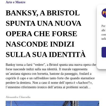
Arte e Mostre
BANKSY, A BRISTOL
SPUNTA UNA NUOVA
Per 
alle
OPERA CHE FORSE
com
infl
NASCONDE INDIZI
SULLA SUA IDENTITÀ
Banksy torna a farsi “vedere”, a Bristol spunta una nuova opera che
forse nasconde indizi sulla sua identità. Il murale rappresenta
un’anziana signora con borsetta, bastone da passeggio, foulard a
coprirle il capo e un raffreddore tanto forte che quando starnutisce
perdere la dentiera. Non a caso il nome dell’opera è «Aachoo!!»,
l’ennesimo riferimento ironico dell’artista ai problemi sociali...
Alessandra Chiaradia