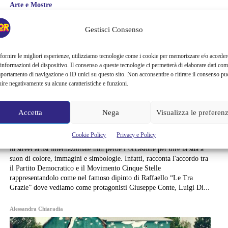
Arte e Mostre
TVBOY E IL NUOVO
Gestisci Consenso
POTENTE MURALES A
fornire le migliori esperienze, utilizziamo tecnologie come i cookie per memorizzare e/o acceder
 informazioni del dispositivo. Il consenso a queste tecnologie ci permetterà di elaborare dati com
POCHE ORE DALLA
portamento di navigazione o ID unici su questo sito. Non acconsentire o ritirare il consenso pu
uire negativamente su alcune caratteristiche e funzioni.
NASCITA DEL NUOVO
GOVERNO
Accetta
Nega
Visualizza le preferen
Cookie Policy
Privacy e Policy
TvBoy colpisce ancora: a poche ore dalla nascita del nuovo governo
lo street artist internazionale non perde l’occasione per dire la sua a
suon di colore, immagini e simbologie. Infatti, racconta l'accordo tra
il Partito Democratico e il Movimento Cinque Stelle
rappresentandolo come nel famoso dipinto di Raffaello “Le Tra
Grazie” dove vediamo come protagonisti Giuseppe Conte, Luigi Di...
Alessandra Chiaradia