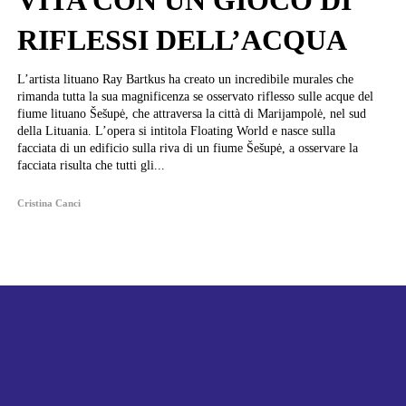
VITA CON UN GIOCO DI
RIFLESSI DELL’ACQUA
L’artista lituano Ray Bartkus ha creato un incredibile murales che
rimanda tutta la sua magnificenza se osservato riflesso sulle acque del
fiume lituano Šešupė, che attraversa la città di Marijampolė, nel sud
della Lituania. L’opera si intitola Floating World e nasce sulla
facciata di un edificio sulla riva di un fiume Šešupė, a osservare la
facciata risulta che tutti gli...
Cristina Canci