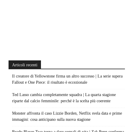
Articoli recenti
Il creatore di Yellowstone firma un altro successo | La serie supera
Fallout e One Piece: il risultato è eccezionale
Ted Lasso cambia completamente squadra | La quarta stagione
riparte dal calcio femminile: perché è la scelta più coerente
Monster affronta il caso Lizzie Borden, Netflix svela data e prime
immagini: cosa anticipano sulla nuova stagione
Ready Player Two torna a dare segnali di vita | Zak Penn conferma