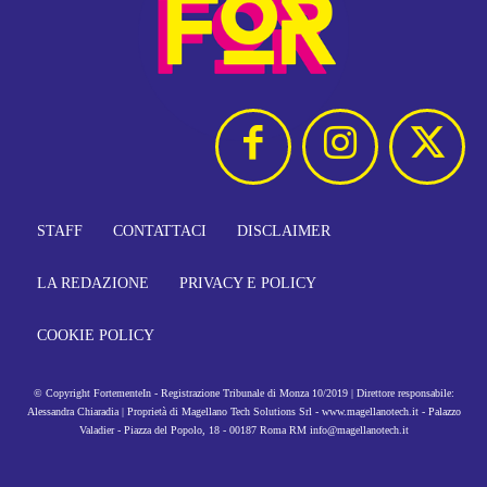
STAFF
CONTATTACI
DISCLAIMER
LA REDAZIONE
PRIVACY E POLICY
COOKIE POLICY
© Copyright FortementeIn - Registrazione Tribunale di Monza 10/2019 | Direttore responsabile:
Alessandra Chiaradia | Proprietà di Magellano Tech Solutions Srl - www.magellanotech.it - Palazzo
Valadier - Piazza del Popolo, 18 - 00187 Roma RM info@magellanotech.it