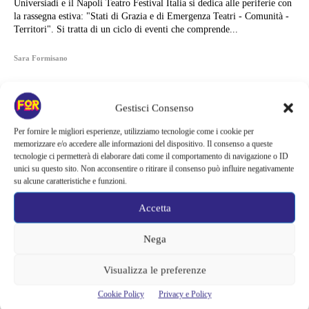
Universiadi e il Napoli Teatro Festival Italia si dedica alle periferie con
la rassegna estiva: "Stati di Grazia e di Emergenza Teatri - Comunità -
Territori". Si tratta di un ciclo di eventi che comprende...
Sara Formisano
Gestisci Consenso
Per fornire le migliori esperienze, utilizziamo tecnologie come i cookie per
memorizzare e/o accedere alle informazioni del dispositivo. Il consenso a queste
tecnologie ci permetterà di elaborare dati come il comportamento di navigazione o ID
unici su questo sito. Non acconsentire o ritirare il consenso può influire negativamente
su alcune caratteristiche e funzioni.
Accetta
Nega
Visualizza le preferenze
Articoli recenti
Cookie Policy
Privacy e Policy
Barbie 2 rischia di saltare | Warner Bros. ha pochi mesi per trovare un