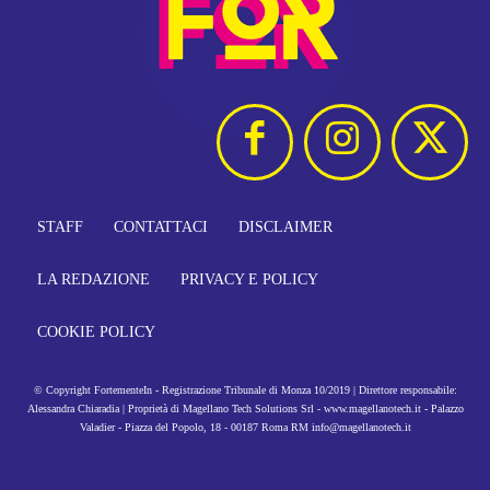
STAFF
CONTATTACI
DISCLAIMER
LA REDAZIONE
PRIVACY E POLICY
COOKIE POLICY
© Copyright FortementeIn - Registrazione Tribunale di Monza 10/2019 | Direttore responsabile:
Alessandra Chiaradia | Proprietà di Magellano Tech Solutions Srl - www.magellanotech.it - Palazzo
Valadier - Piazza del Popolo, 18 - 00187 Roma RM info@magellanotech.it