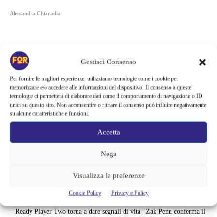
Alessandra Chiaradia
Gestisci Consenso
Per fornire le migliori esperienze, utilizziamo tecnologie come i cookie per
memorizzare e/o accedere alle informazioni del dispositivo. Il consenso a queste
tecnologie ci permetterà di elaborare dati come il comportamento di navigazione o ID
unici su questo sito. Non acconsentire o ritirare il consenso può influire negativamente
su alcune caratteristiche e funzioni.
Accetta
Nega
Articoli recenti
Visualizza le preferenze
Monster affronta il caso Lizzie Borden, Netflix svela data e prime
immagini: cosa anticipano sulla nuova stagione
Cookie Policy
Privacy e Policy
Ready Player Two torna a dare segnali di vita | Zak Penn conferma il