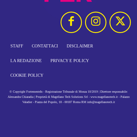
STAFF
CONTATTACI
DISCLAIMER
LA REDAZIONE
PRIVACY E POLICY
COOKIE POLICY
© Copyright FortementeIn - Registrazione Tribunale di Monza 10/2019 | Direttore responsabile:
Alessandra Chiaradia | Proprietà di Magellano Tech Solutions Srl - www.magellanotech.it - Palazzo
Valadier - Piazza del Popolo, 18 - 00187 Roma RM info@magellanotech.it