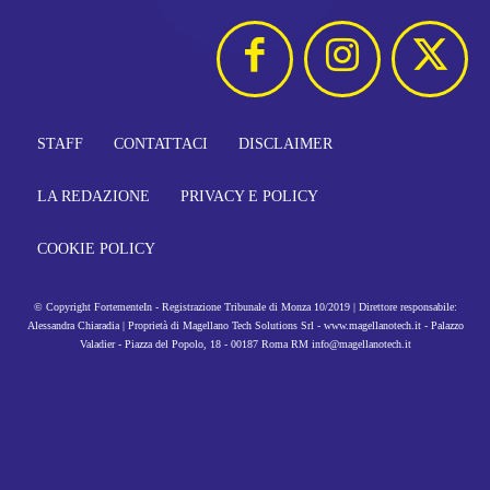
STAFF
CONTATTACI
DISCLAIMER
LA REDAZIONE
PRIVACY E POLICY
COOKIE POLICY
© Copyright FortementeIn - Registrazione Tribunale di Monza 10/2019 | Direttore responsabile:
Alessandra Chiaradia | Proprietà di Magellano Tech Solutions Srl - www.magellanotech.it - Palazzo
Valadier - Piazza del Popolo, 18 - 00187 Roma RM info@magellanotech.it