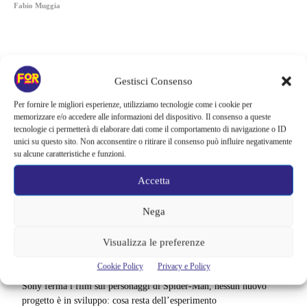
Fabio Muggia
Gestisci Consenso
Per fornire le migliori esperienze, utilizziamo tecnologie come i cookie per
memorizzare e/o accedere alle informazioni del dispositivo. Il consenso a queste
tecnologie ci permetterà di elaborare dati come il comportamento di navigazione o ID
unici su questo sito. Non acconsentire o ritirare il consenso può influire negativamente
su alcune caratteristiche e funzioni.
Accetta
Nega
Articoli recenti
Visualizza le preferenze
La paura dell’altezza torna al cinema | Il sequel di Fall cambia
scenario: una nuova sfida senza via di fuga
Cookie Policy
Privacy e Policy
Sony ferma i film sui personaggi di Spider-Man, nessun nuovo
progetto è in sviluppo: cosa resta dell’esperimento