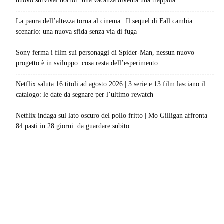
nuovo survival horror: una vacanza diventa una trappola
La paura dell’altezza torna al cinema | Il sequel di Fall cambia
scenario: una nuova sfida senza via di fuga
Sony ferma i film sui personaggi di Spider-Man, nessun nuovo
progetto è in sviluppo: cosa resta dell’esperimento
Netflix saluta 16 titoli ad agosto 2026 | 3 serie e 13 film lasciano il
catalogo: le date da segnare per l’ultimo rewatch
Netflix indaga sul lato oscuro del pollo fritto | Mo Gilligan affronta
84 pasti in 28 giorni: da guardare subito