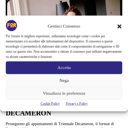
Gestisci Consenso
Per fornire le migliori esperienze, utilizziamo tecnologie come i cookie per
memorizzare e/o accedere alle informazioni del dispositivo. Il consenso a queste
tecnologie ci permetterà di elaborare dati come il comportamento di navigazione o ID
unici su questo sito. Non acconsentire o ritirare il consenso può influire negativamente
su alcune caratteristiche e funzioni.
Accetta
Nega
Musica
Visualizza le preferenze
TOMMASO PARADISO IN
DIALOGO A TRIENNALE
Cookie Policy
Privacy e Policy
DECAMERON
Proseguono gli appuntamenti di Triennale Decameron, il format di