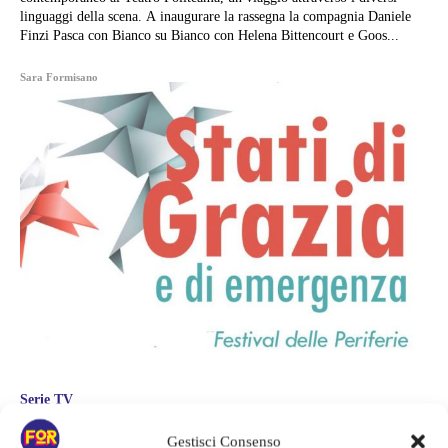
linguaggi della scena. A inaugurare la rassegna la compagnia Daniele
Finzi Pasca con Bianco su Bianco con Helena Bittencourt e Goos...
Sara Formisano
Serie TV
ESTATE A NAPOLI 2019 – “STATI DI
Gestisci Consenso