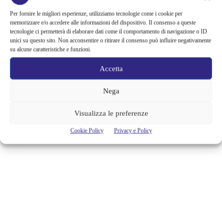
GRAZIA E DI EMERGENZA TEATRI
Per fornire le migliori esperienze, utilizziamo tecnologie come i cookie per
– COMUNITÀ – TERRITORI”
memorizzare e/o accedere alle informazioni del dispositivo. Il consenso a queste
tecnologie ci permetterà di elaborare dati come il comportamento di navigazione o ID
unici su questo sito. Non acconsentire o ritirare il consenso può influire negativamente
Dal 16 luglio al 5 settembre a Napoli si svolgerà il Festival delle
su alcune caratteristiche e funzioni.
Periferie. La città partenopea conferma la sua florida attività e dopo le
Universiadi e il Napoli Teatro Festival Italia si dedica alle periferie con
Accetta
la rassegna estiva: "Stati di Grazia e di Emergenza Teatri - Comunità -
Territori". Si tratta di un ciclo di eventi che comprende...
Nega
Sara Formisano
Visualizza le preferenze
Cookie Policy
Privacy e Policy