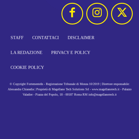
STAFF
CONTATTACI
DISCLAIMER
LA REDAZIONE
PRIVACY E POLICY
COOKIE POLICY
© Copyright FortementeIn - Registrazione Tribunale di Monza 10/2019 | Direttore responsabile:
Alessandra Chiaradia | Proprietà di Magellano Tech Solutions Srl - www.magellanotech.it - Palazzo
Valadier - Piazza del Popolo, 18 - 00187 Roma RM info@magellanotech.it