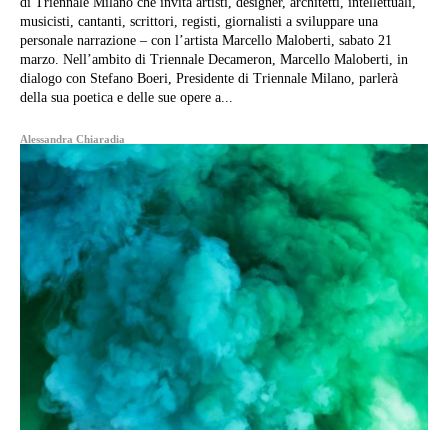
di Triennale Milano che invita artisti, designer, architetti, intellettuali,
musicisti, cantanti, scrittori, registi, giornalisti a sviluppare una
personale narrazione – con l’artista Marcello Maloberti, sabato 21
marzo. Nell’ambito di Triennale Decameron, Marcello Maloberti, in
dialogo con Stefano Boeri, Presidente di Triennale Milano, parlerà
della sua poetica e delle sue opere a...
Alessandra Chiaradia