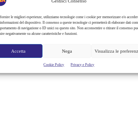
Gestisci Consenso
La ragazza che ti piace ti ha detto sì. Hai finto così bene da sembrare
una persona interessante. Sei stato così scaltro da riuscire a
nascondere tutti i tuoi squilibri mentali. Così furbo da riuscire a farle
fornire le migliori esperienze, utilizziamo tecnologie come i cookie per memorizzare e/o acceder
venire voglia di passare un’intera serata in tua compagnia. Bravo!
 informazioni del dispositivo. Il consenso a queste tecnologie ci permetterà di elaborare dati com
Adesso, però, attento a non mandare all’aria tutto il lavoro fatto fin...
portamento di navigazione o ID unici su questo sito. Non acconsentire o ritirare il consenso pu
uire negativamente su alcune caratteristiche e funzioni.
Maria Francesca Moro
Accetta
Nega
Visualizza le preferen
Cookie Policy
Privacy e Policy