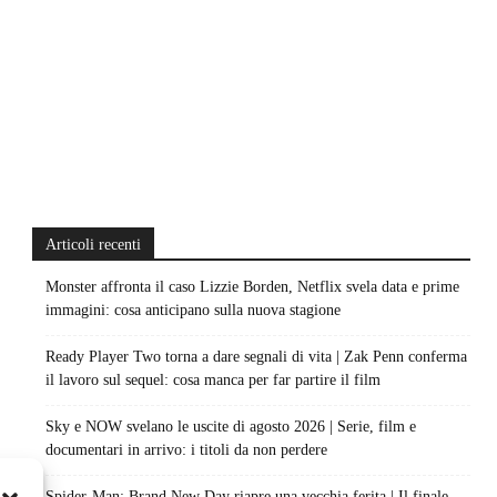
Articoli recenti
Monster affronta il caso Lizzie Borden, Netflix svela data e prime
immagini: cosa anticipano sulla nuova stagione
Ready Player Two torna a dare segnali di vita | Zak Penn conferma
il lavoro sul sequel: cosa manca per far partire il film
Sky e NOW svelano le uscite di agosto 2026 | Serie, film e
documentari in arrivo: i titoli da non perdere
Spider-Man: Brand New Day riapre una vecchia ferita | Il finale