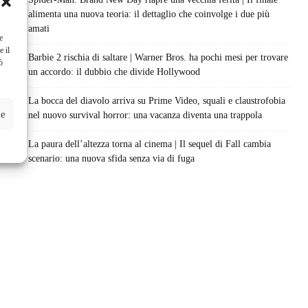
alimenta una nuova teoria: il dettaglio che coinvolge i due più
amati
e
e il
Barbie 2 rischia di saltare | Warner Bros. ha pochi mesi per trovare
ò
un accordo: il dubbio che divide Hollywood
La bocca del diavolo arriva su Prime Video, squali e claustrofobia
ze
nel nuovo survival horror: una vacanza diventa una trappola
La paura dell’altezza torna al cinema | Il sequel di Fall cambia
scenario: una nuova sfida senza via di fuga