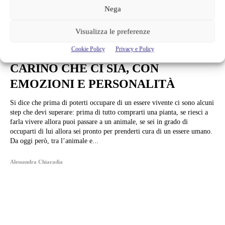
Nega
Visualizza le preferenze
Tecnologia
Cookie Policy
Privacy e Policy
KIROBO MINI: IL ROBOT PIÙ
CARINO CHE CI SIA, CON
EMOZIONI E PERSONALITÀ
Si dice che prima di poterti occupare di un essere vivente ci sono alcuni
step che devi superare: prima di tutto comprarti una pianta, se riesci a
farla vivere allora puoi passare a un animale, se sei in grado di
occuparti di lui allora sei pronto per prenderti cura di un essere umano.
Da oggi però, tra l’animale e...
Alessandra Chiaradia