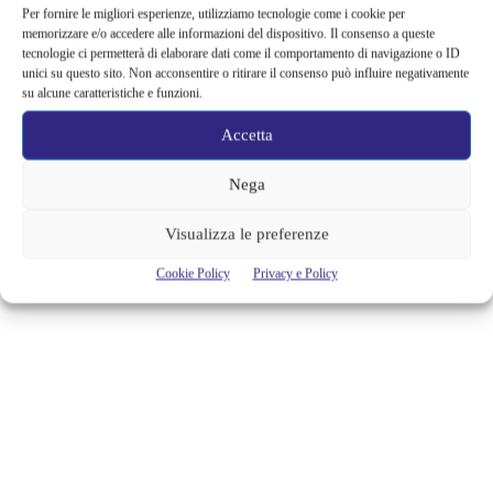
VUOI BENE
Per fornire le migliori esperienze, utilizziamo tecnologie come i cookie per
memorizzare e/o accedere alle informazioni del dispositivo. Il consenso a queste
Anche se siamo distanti possiamo fare dei gesti davvero belli che
tecnologie ci permetterà di elaborare dati come il comportamento di navigazione o ID
possono rallegrare le giornate, come dedicare una canzone su misura
unici su questo sito. Non acconsentire o ritirare il consenso può influire negativamente
per chi è lontano nello spazio ma vicino nel cuore. I Duperdu, “storica”
su alcune caratteristiche e funzioni.
coppia di chansonnier milanesi, Marta M. Marangoni e Fabio Wolf,
hanno pensato a un modo molto particolare, moderno e antico al
Accetta
contempo, per fare sentire il...
Nega
Alessandra Chiaradia
Visualizza le preferenze
Cookie Policy
Privacy e Policy