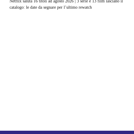
Netflix saluta 16 titoli ad agosto 2026 | 3 serie e 13 film lasciano il
catalogo: le date da segnare per l’ultimo rewatch