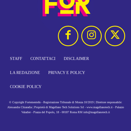
STAFF
CONTATTACI
DISCLAIMER
LA REDAZIONE
PRIVACY E POLICY
COOKIE POLICY
© Copyright FortementeIn - Registrazione Tribunale di Monza 10/2019 | Direttore responsabile:
Alessandra Chiaradia | Proprietà di Magellano Tech Solutions Srl - www.magellanotech.it - Palazzo
Valadier - Piazza del Popolo, 18 - 00187 Roma RM info@magellanotech.it