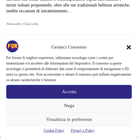
turisti italiani proponendo, oltre alle sue tradizionali bellezze artistiche,
inedite occasioni di intrattenimento...
Alessandra Chiaradia
Gestisci Consenso
Per fornire le migliori esperienze, utilizziamo tecnologie come i cookie per
memorizzare e/o accedere alle informazioni del dispositivo. Il consenso a queste
tecnologie ci permetterà di elaborare dati come il comportamento di navigazione o ID
unici su questo sito. Non acconsentire o ritirare il consenso può influire negativamente
su alcune caratteristiche e funzioni.
Accetta
Nega
Articoli recenti
Visualizza le preferenze
Cookie Policy
Privacy e Policy
Ready Player Two torna a dare segnali di vita | Zak Penn conferma il
lavoro sul sequel: cosa manca per far partire il film