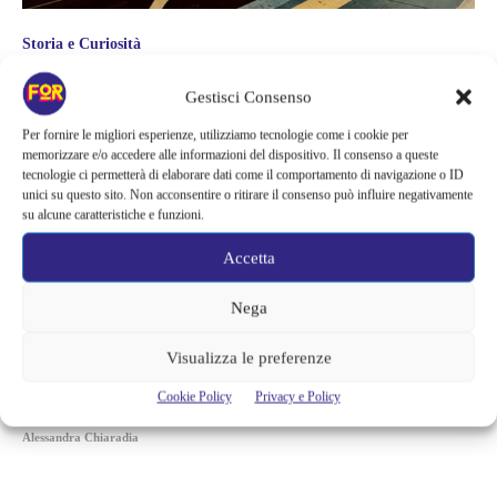
Storia e Curiosità
L’ORIENT EXPRESS FA TAPPA A
Gestisci Consenso
MILANO TRA LO STUPORE DEI
Per fornire le migliori esperienze, utilizziamo tecnologie come i cookie per
PASSANTI. VOLETE SAPERE
memorizzare e/o accedere alle informazioni del dispositivo. Il consenso a queste
tecnologie ci permetterà di elaborare dati come il comportamento di navigazione o ID
QUANTO COSTA TRASCORRERCI
unici su questo sito. Non acconsentire o ritirare il consenso può influire negativamente
su alcune caratteristiche e funzioni.
UN WEEKEND?
Accetta
“Prossima fermata Milano Centrale…” sarà stato questo il messaggio
trasmesso dall’altoparlante del magnifico treno superlusso Orient
Express "Venice Simplon-Orient-Express", quando, lunedì sera, ha fatto
Nega
capolino nella centralissima città meneghina, sotto gli sguardi stupiti dei
cittadini che, sfoderato lo smartphone, hanno scattato e condiviso
Visualizza le preferenze
foto sui social a più non posso, commentando nei modi più svariati, da
"Allora esiste davvero" fino...
Cookie Policy
Privacy e Policy
Alessandra Chiaradia