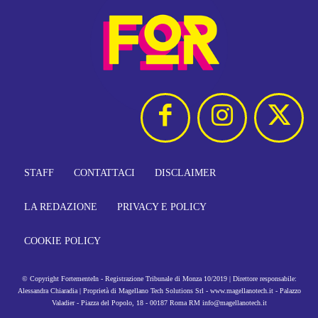
STAFF
CONTATTACI
DISCLAIMER
LA REDAZIONE
PRIVACY E POLICY
COOKIE POLICY
© Copyright FortementeIn - Registrazione Tribunale di Monza 10/2019 | Direttore responsabile:
Alessandra Chiaradia | Proprietà di Magellano Tech Solutions Srl - www.magellanotech.it - Palazzo
Valadier - Piazza del Popolo, 18 - 00187 Roma RM info@magellanotech.it