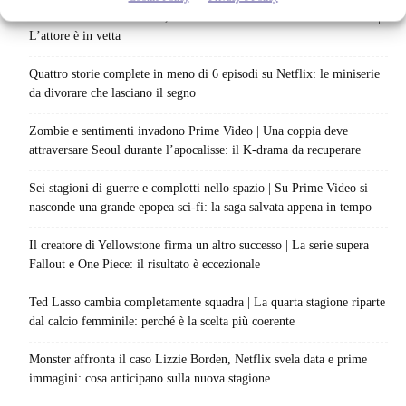
È lui il nuovo James Bond, l’indiscrezione scatena il delirio dei fan |
L’attore è in vetta
Quattro storie complete in meno di 6 episodi su Netflix: le miniserie
da divorare che lasciano il segno
Zombie e sentimenti invadono Prime Video | Una coppia deve
attraversare Seoul durante l’apocalisse: il K-drama da recuperare
Sei stagioni di guerre e complotti nello spazio | Su Prime Video si
nasconde una grande epopea sci-fi: la saga salvata appena in tempo
Il creatore di Yellowstone firma un altro successo | La serie supera
Fallout e One Piece: il risultato è eccezionale
Ted Lasso cambia completamente squadra | La quarta stagione riparte
dal calcio femminile: perché è la scelta più coerente
Monster affronta il caso Lizzie Borden, Netflix svela data e prime
immagini: cosa anticipano sulla nuova stagione