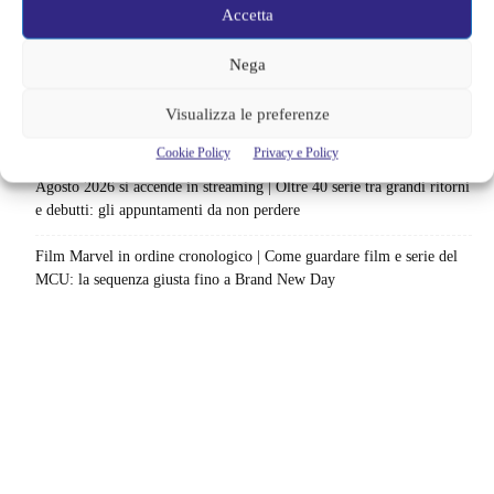
catalogo: le date da segnare per l’ultimo rewatch
Accetta
Netflix indaga sul lato oscuro del pollo fritto | Mo Gilligan affronta
Nega
84 pasti in 28 giorni: da guardare subito
Visualizza le preferenze
Uno splendido errore 3 arriva su Netflix, l’ora esatta del debutto in
italia: quando saranno disponibili gli episodi
Cookie Policy
Privacy e Policy
Agosto 2026 si accende in streaming | Oltre 40 serie tra grandi ritorni
e debutti: gli appuntamenti da non perdere
Film Marvel in ordine cronologico | Come guardare film e serie del
MCU: la sequenza giusta fino a Brand New Day