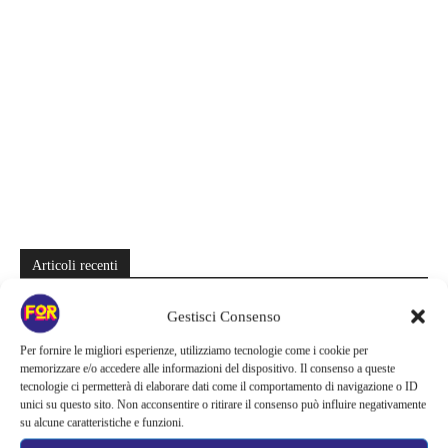
Articoli recenti
La paura dell’altezza torna al cinema | Il sequel di Fall cambia
Gestisci Consenso
scenario: una nuova sfida senza via di fuga
Per fornire le migliori esperienze, utilizziamo tecnologie come i cookie per
Sony ferma i film sui personaggi di Spider-Man, nessun nuovo
memorizzare e/o accedere alle informazioni del dispositivo. Il consenso a queste
progetto è in sviluppo: cosa resta dell’esperimento
tecnologie ci permetterà di elaborare dati come il comportamento di navigazione o ID
unici su questo sito. Non acconsentire o ritirare il consenso può influire negativamente
su alcune caratteristiche e funzioni.
Netflix saluta 16 titoli ad agosto 2026 | 3 serie e 13 film lasciano il