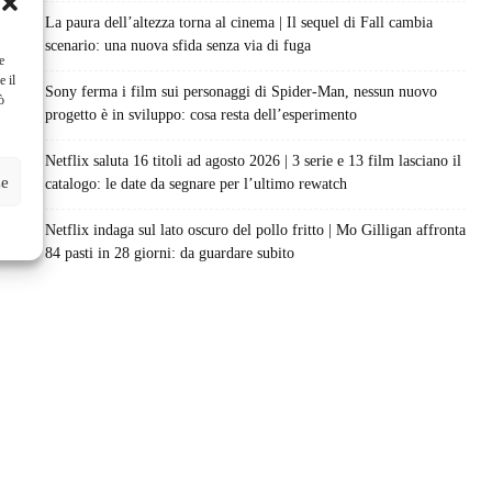
La paura dell’altezza torna al cinema | Il sequel di Fall cambia
scenario: una nuova sfida senza via di fuga
e
e il
Sony ferma i film sui personaggi di Spider-Man, nessun nuovo
ò
progetto è in sviluppo: cosa resta dell’esperimento
Netflix saluta 16 titoli ad agosto 2026 | 3 serie e 13 film lasciano il
ze
catalogo: le date da segnare per l’ultimo rewatch
Netflix indaga sul lato oscuro del pollo fritto | Mo Gilligan affronta
84 pasti in 28 giorni: da guardare subito