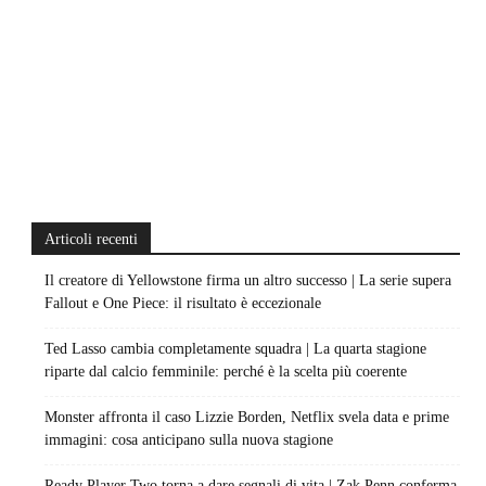
Articoli recenti
Il creatore di Yellowstone firma un altro successo | La serie supera
Fallout e One Piece: il risultato è eccezionale
Ted Lasso cambia completamente squadra | La quarta stagione
riparte dal calcio femminile: perché è la scelta più coerente
Monster affronta il caso Lizzie Borden, Netflix svela data e prime
immagini: cosa anticipano sulla nuova stagione
Ready Player Two torna a dare segnali di vita | Zak Penn conferma