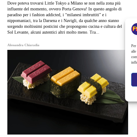
Dove poteva trovarsi Little Tokyo a Milano se non nella zona più
influente del momento, ovvero Porta Genova! In questo angolo di
paradiso per i fashion addicted, i “milanesi imbruttiti” e i
nippomaniaci, tra la Darsena e i Navigli, da qualche anno stanno
sorgendo moltissimi posticini che propongono cucina e cultura del
Sol Levante, alcuni autentici altri molto meno. Tra...
Alessandra Chiaradia
Per 
alle
com
infl