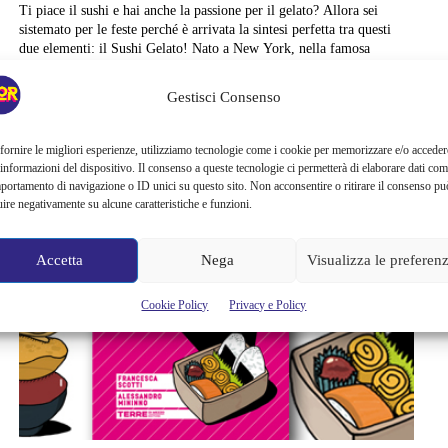
Ti piace il sushi e hai anche la passione per il gelato? Allora sei
sistemato per le feste perché è arrivata la sintesi perfetta tra questi
due elementi: il Sushi Gelato! Nato a New York, nella famosa
gelateria Gelarto, è già diventato un’istituzione. Non solo perché
questa gelateria è da sempre famosa per essere una delle migliori
Gestisci Consenso
della Grande...
Alessandra Chiaradia
fornire le migliori esperienze, utilizziamo tecnologie come i cookie per memorizzare e/o acceder
 informazioni del dispositivo. Il consenso a queste tecnologie ci permetterà di elaborare dati com
portamento di navigazione o ID unici su questo sito. Non acconsentire o ritirare il consenso pu
uire negativamente su alcune caratteristiche e funzioni.
Accetta
Nega
Visualizza le preferen
Cookie Policy
Privacy e Policy