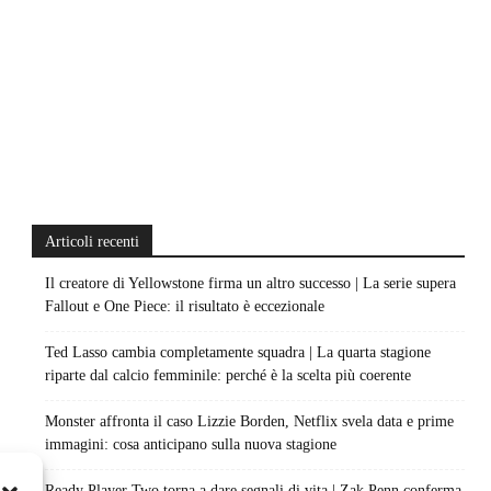
Articoli recenti
Il creatore di Yellowstone firma un altro successo | La serie supera
Fallout e One Piece: il risultato è eccezionale
Ted Lasso cambia completamente squadra | La quarta stagione
riparte dal calcio femminile: perché è la scelta più coerente
Monster affronta il caso Lizzie Borden, Netflix svela data e prime
immagini: cosa anticipano sulla nuova stagione
Ready Player Two torna a dare segnali di vita | Zak Penn conferma