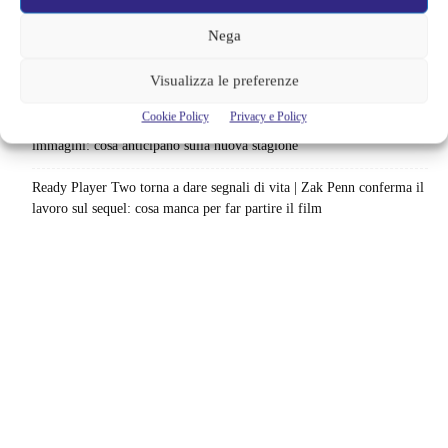
Fallout e One Piece: il risultato è eccezionale
Nega
Ted Lasso cambia completamente squadra | La quarta stagione riparte
Visualizza le preferenze
dal calcio femminile: perché è la scelta più coerente
Cookie Policy
Privacy e Policy
Monster affronta il caso Lizzie Borden, Netflix svela data e prime
immagini: cosa anticipano sulla nuova stagione
Ready Player Two torna a dare segnali di vita | Zak Penn conferma il
lavoro sul sequel: cosa manca per far partire il film