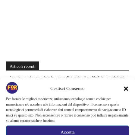
Articoli recenti
Quattro storie complete in meno di 6 episodi su Netflix: le miniserie
da divorare che lasciano il segno
Gestisci Consenso
Zombie e sentimenti invadono Prime Video | Una coppia deve
Per fornire le migliori esperienze, utilizziamo tecnologie come i cookie per
attraversare Seoul durante l’apocalisse: il K-drama da recuperare
memorizzare e/o accedere alle informazioni del dispositivo. Il consenso a queste
tecnologie ci permetterà di elaborare dati come il comportamento di navigazione o ID
unici su questo sito. Non acconsentire o ritirare il consenso può influire negativamente
Sei stagioni di guerre e complotti nello spazio | Su Prime Video si
su alcune caratteristiche e funzioni.
nasconde una grande epopea sci-fi: la saga salvata appena in tempo
Accetta
Il creatore di Yellowstone firma un altro successo | La serie supera