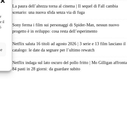
La paura dell’altezza torna al cinema | Il sequel di Fall cambia
scenario: una nuova sfida senza via di fuga
e
e il
Sony ferma i film sui personaggi di Spider-Man, nessun nuovo
ò
progetto è in sviluppo: cosa resta dell’esperimento
Netflix saluta 16 titoli ad agosto 2026 | 3 serie e 13 film lasciano il
ze
catalogo: le date da segnare per l’ultimo rewatch
Netflix indaga sul lato oscuro del pollo fritto | Mo Gilligan affronta
84 pasti in 28 giorni: da guardare subito