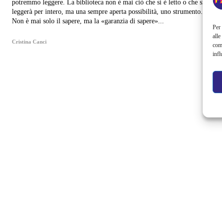
potremmo leggere. La biblioteca non è mai ciò che si è letto o che si
leggerà per intero, ma una sempre aperta possibilità, uno strumento.
Non è mai solo il sapere, ma la «garanzia di sapere»...
Per 
alle
Cristina Canci
com
infl