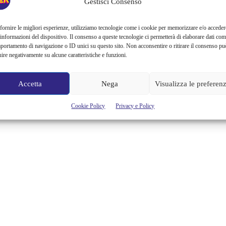
Gestisci Consenso
Si sa, Umberto Eco era un genio fuoriclasse che ci ha lasciato saggi e
romanzi di estremo successo. Ma anche una simpatica lista di 40
regole per scrivere bene in italiano parte de La Bustina di Minerva.
fornire le migliori esperienze, utilizziamo tecnologie come i cookie per memorizzare e/o acceder
Ogni regola contiene l’errore che invita ad evitare… Almeno
 informazioni del dispositivo. Il consenso a queste tecnologie ci permetterà di elaborare dati com
l'Italiano sapevatelo! 1. Evita le allitterazioni, anche se allettano gli
portamento di navigazione o ID unici su questo sito. Non acconsentire o ritirare il consenso pu
allocchi. 2. Non è che il...
uire negativamente su alcune caratteristiche e funzioni.
Cristina Canci
Accetta
Nega
Visualizza le preferen
Cookie Policy
Privacy e Policy