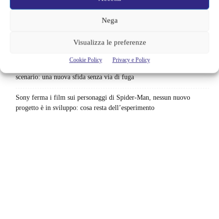
Barbie 2 rischia di saltare | Warner Bros. ha pochi mesi per trovare un
accordo: il dubbio che divide Hollywood
Nega
La bocca del diavolo arriva su Prime Video, squali e claustrofobia nel
Visualizza le preferenze
nuovo survival horror: una vacanza diventa una trappola
Cookie Policy
Privacy e Policy
La paura dell’altezza torna al cinema | Il sequel di Fall cambia
scenario: una nuova sfida senza via di fuga
Sony ferma i film sui personaggi di Spider-Man, nessun nuovo
progetto è in sviluppo: cosa resta dell’esperimento