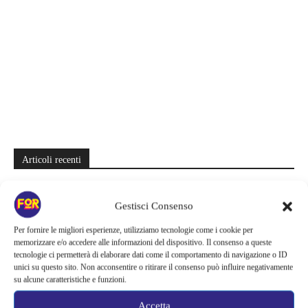
Articoli recenti
Ready Player Two torna a dare segnali di vita | Zak Penn conferma il
lavoro sul sequel: cosa manca per far partire il film
Gestisci Consenso
Sky e NOW svelano le uscite di agosto 2026 | Serie, film e
Per fornire le migliori esperienze, utilizziamo tecnologie come i cookie per
memorizzare e/o accedere alle informazioni del dispositivo. Il consenso a queste
documentari in arrivo: i titoli da non perdere
tecnologie ci permetterà di elaborare dati come il comportamento di navigazione o ID
unici su questo sito. Non acconsentire o ritirare il consenso può influire negativamente
Spider-Man: Brand New Day riapre una vecchia ferita | Il finale
su alcune caratteristiche e funzioni.
alimenta una nuova teoria: il dettaglio che coinvolge i due più amati
Accetta